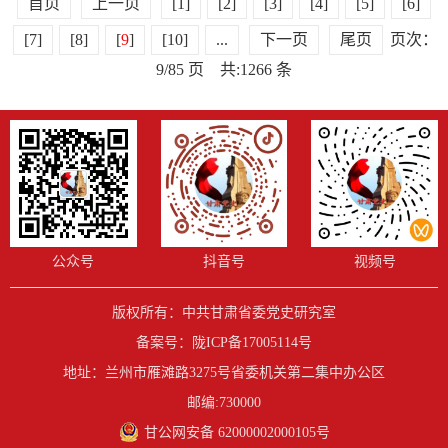
首页
上一页
[1]
[2]
[3]
[4]
[5]
[6]
[7]
[8]
[
9
]
[10]
...
下一页
尾页
页次：
9/85 页 共:1266 条
公众号
抖音号
视频号
版权所有：中共甘肃省委党史研究室
备案号：
陇ICP备17005114号
地址：兰州市雁滩路3275号省委机关第二集中办公区
邮编:730000
甘公网安备 62000002000105号