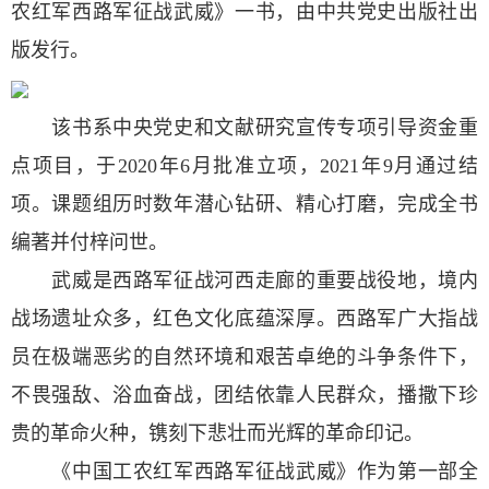
农红军西路军征战武威》一书，由中共党史出版社出
版发行。
该书系中央党史和文献研究宣传专项引导资金重
点项目，于2020年6月批准立项，2021年9月通过结
项。课题组历时数年潜心钻研、精心打磨，完成全书
编著并付梓问世。
武威是西路军征战河西走廊的重要战役地，境内
战场遗址众多，红色文化底蕴深厚。西路军广大指战
员在极端恶劣的自然环境和艰苦卓绝的斗争条件下，
不畏强敌、浴血奋战，团结依靠人民群众，播撒下珍
贵的革命火种，镌刻下悲壮而光辉的革命印记。
《中国工农红军西路军征战武威》作为第一部全