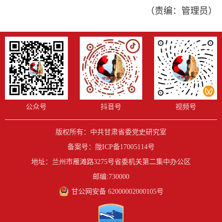
（责编：管理员）
公众号
抖音号
视频号
版权所有：中共甘肃省委党史研究室
备案号：
陇ICP备17005114号
地址：兰州市雁滩路3275号省委机关第二集中办公区
邮编:730000
甘公网安备 62000002000105号