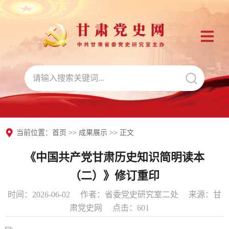
当前位置：
首页
>>
成果展示
>> 正文
《中国共产党甘肃历史知识简明读本
（二）》修订重印
时间：2026-06-02
作者：省委党史研究室二处
来源：甘
肃党史网
点击：
601